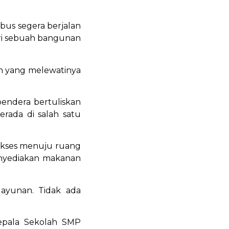
us segera berjalan
iri sebuah bangunan
n yang melewatinya
bendera bertuliskan
erada di salah satu
h akses menuju ruang
menyediakan makanan
 ayunan. Tidak ada
Kepala Sekolah SMP