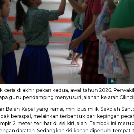
k ceria di akhir pekan kedua, awal tahun 2026. Perwak
pa guru pendamping menyusuri jalanan ke arah Cilincin
an Belah Kapal yang ramai, mini bus milik Sekolah San
 tidak beraspal, melainkan terbentuk dari kepingan pe
pir 2 meter terlihat di sisi kiri jalan. Tembok ini me
engan daratan. Sedangkan sisi kanan dipenuhi tempat