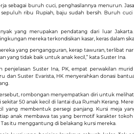
rja sebagai buruh cuci, penghasilannya menurun. Jas
a sepuluh ribu Rupiah, baju sudah bersih. Buruh cuci j
anyak yang merupakan pendatang dari luar Jakarta.
ingkungan mereka terkondisikan kasar, keras dalam sik
 mereka yang pengangguran, kerap tawuran, terlibat n
an yang tidak baik untuk anak kecil,” kata Suster Ina.
 penjelasan Suster Ina, PK, empat perwakilan muri
u dan Suster Evarista, HK menyerahkan donasi bant
ang.
ersebut, rombongan menyempatkan diri untuk melihat a
ri sekitar 50 anak kecil di lantai dua Rumah Kerang. Me
cil yang membentuk persegi panjang. Kursi meja y
etiap anak membawa tas yang bermotif karakter tokoh 
. Tas itu menggantung di belakang kursi mereka.