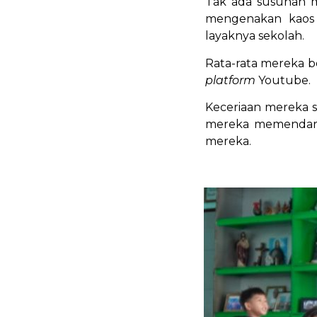
Tak ada susunan m
mengenakan kaos 
layaknya sekolah.
Rata-rata mereka be
platform
Youtube.
Keceriaan mereka 
mereka memendar 
mereka.