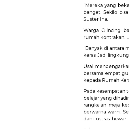
“Mereka yang beke
banget. Sekilo bis
Suster Ina.
Warga Cilincing b
rumah kontrakan. L
“Banyak di antara
keras. Jadi lingkung
Usai mendengarkan
bersama empat gur
kepada Rumah Ker
Pada kesempatan t
belajar yang dihadi
rangkaian meja ke
berwarna warni. S
dan ilustrasi hewan