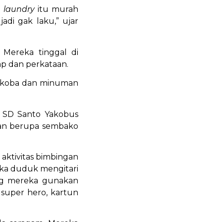
a
laundry
itu murah
adi gak laku,” ujar
 Mereka tinggal di
ap dan perkataan.
arkoba dan minuman
d SD Santo Yakobus
uan berupa sembako
ktivitas bimbingan
reka duduk mengitari
ang mereka gunakan
super hero, kartun