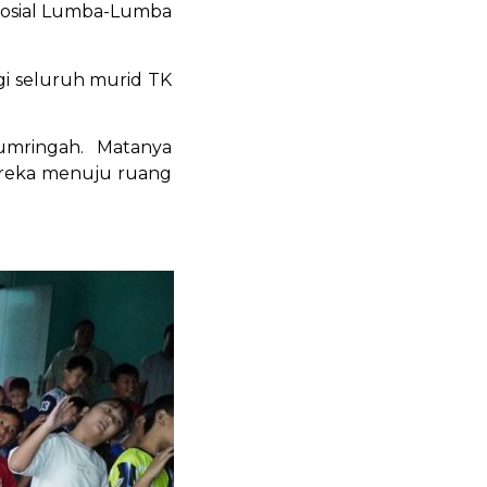
Sosial Lumba-Lumba
gi seluruh murid TK
umringah. Matanya
mereka menuju ruang