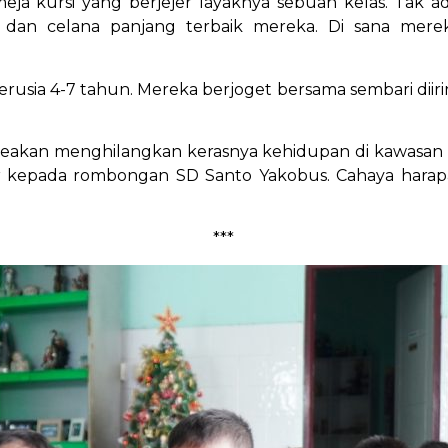
eja kursi yang berjejer layaknya sebuah kelas. Tak a
dan celana panjang terbaik mereka. Di sana merek
rusia 4-7 tahun. Mereka berjoget bersama sembari diiri
seakan menghilangkan kerasnya kehidupan di kawasan C
kepada rombongan SD Santo Yakobus. Cahaya harapan
***