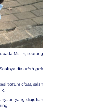
epada Ms Iin, seorang
 Soalnya dia
udah gak
sesi
nature class
, salah
ik.
tanyaan yang diajukan
ring.