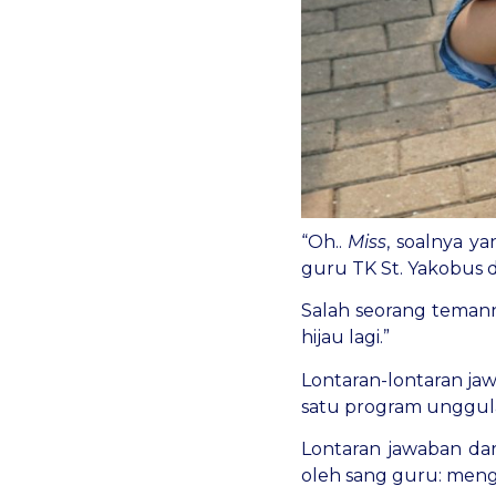
“Oh..
Miss
, soalnya y
guru TK St. Yakobus d
Salah seorang temanny
hijau lagi.”
Lontaran-lontaran jaw
satu program unggulan
Lontaran jawaban dar
oleh sang guru: meng