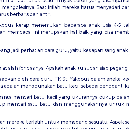
am manfaat
lotion
atau minyak sereh yang disampaik
mengolesinya. Saat inilah mereka harus menyadari ba
us berbaris dan antri.
akobus kerap menemukan beberapa anak usia 4-5 ta
 dan membaca. Ini merupakan hal baik yang bisa me
yang jadi perhatian para guru, yaitu kesiapan sang ana
 adalah fondasinya. Apakah anak itu sudah siap pegang pe
rsiapkan oleh para guru TK St. Yakobus dalam aneka ke
ya adalah menggunakan batu kecil sebagai pengganti kap
 diminta mencari batu kecil yang ukurannya cukup da
up mencari satu batu dan menggunakannya untuk 
ngan mereka terlatih untuk memegang sesuatu. Aspek sen
nanti tangan mereka akan siap untuk menulis menggunakan