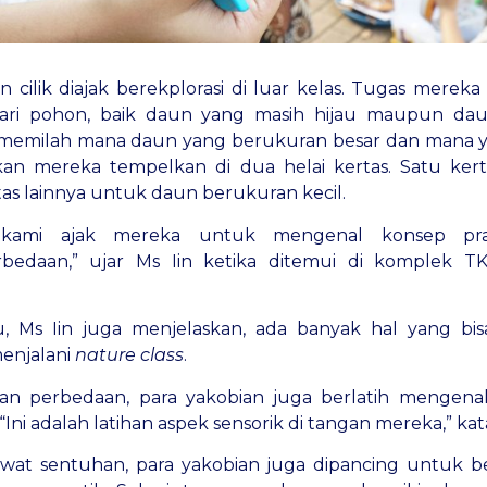
an cilik diajak berekplorasi di luar kelas. Tugas mere
ari pohon, baik daun yang masih hijau maupun dau
 memilah mana daun yang berukuran besar dan mana y
akan mereka tempelkan di dua helai kertas. Satu ke
as lainnya untuk daun berukuran kecil.
i, kami ajak mereka untuk mengenal konsep pra
edaan,” ujar Ms Iin ketika ditemui di komplek TK
 Ms Iin juga menjelaskan, ada banyak hal yang bisa
menjalani
nature class
.
n perbedaan, para yakobian juga berlatih mengena
ni adalah latihan aspek sensorik di tangan mereka,” kata 
at sentuhan, para yakobian juga dipancing untuk be