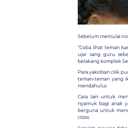
Sebelum memulai
na
“Coba lihat teman k
ujar sang guru seb
belakang komplek Sek
Para yakobian cilik 
teman-teman yang iku
mendahului.
Cara lain untuk men
nyamuk bagi anak ya
berguna untuk mence
class
.