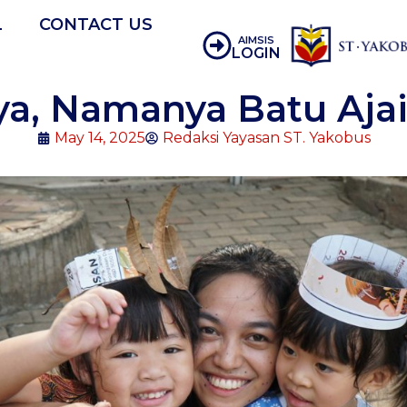
L
CONTACT US
AIMSIS
LOGIN
a, Namanya Batu Ajaib
May 14, 2025
Redaksi Yayasan ST. Yakobus