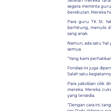
Setelah mereka fah
segera meminta guru 
berebutan. Mereka har
Para guru TK St. Y
berhitung, menulis
sang anak.
Namun, ada satu hal 
semua.
“Yang kami perhatikan
Fondasi ini juga dipe
Salah satu kegiatann
Para yakobian cilik
mereka. Mereka cuk
yang tersedia.
“Dengan cara ini, ta
sini. Pada akhirnya, 