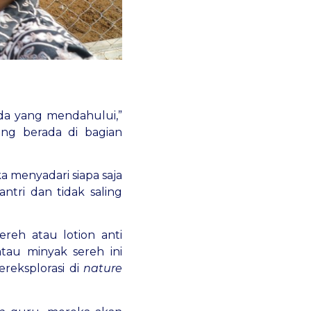
da yang mendahului,”
ng berada di bagian
 menyadari siapa saja
ntri dan tidak saling
reh atau lotion anti
atau minyak sereh ini
reksplorasi di
nature