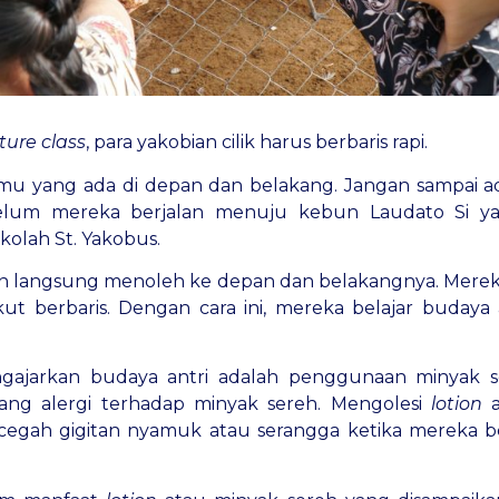
ture class
, para yakobian cilik harus berbaris rapi.
amu yang ada di depan dan belakang. Jangan sampai a
elum mereka berjalan menuju kebun Laudato Si ya
olah St. Yakobus.
pun langsung menoleh ke depan dan belakangnya. Mereka
t berbaris. Dengan cara ini, mereka belajar budaya a
gajarkan budaya antri adalah penggunaan minyak se
ng alergi terhadap minyak sereh. Mengolesi
lotion
gah gigitan nyamuk atau serangga ketika mereka be