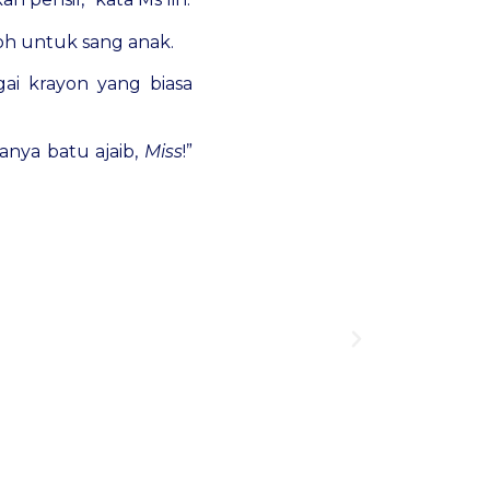
oh untuk sang anak.
ai krayon yang biasa
manya batu ajaib,
Miss
!”