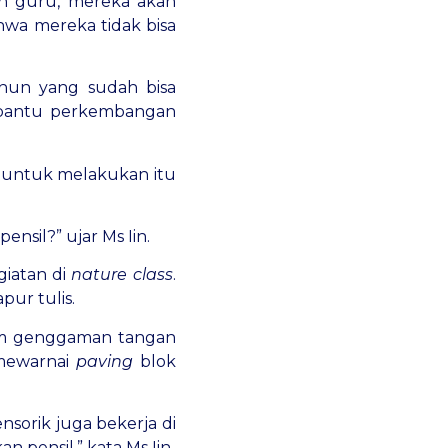
an guru, mereka akan
hwa mereka tidak bisa
hun yang sudah bisa
mbantu perkembangan
k untuk melakukan itu
nsil?” ujar Ms Iin.
giatan di
nature class
.
ur tulis.
lam genggaman tangan
mewarnai
paving
blok
sorik juga bekerja di
 pensil,” kata Ms Iin.