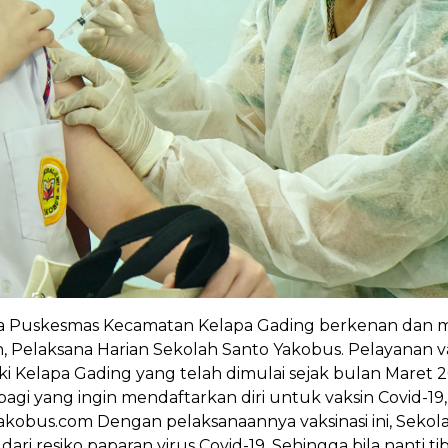
ena Puskesmas Kecamatan Kelapa Gading berkenan dan 
n, Pelaksana Harian Sekolah Santo Yakobus. Pelayanan vak
ki Kelapa Gading yang telah dimulai sejak bulan Maret 2
bagi yang ingin mendaftarkan diri untuk vaksin Covid-19
kobus.com Dengan pelaksanaannya vaksinasi ini, Sekol
r dari resiko paparan virus Covid-19. Sehingga bila nant